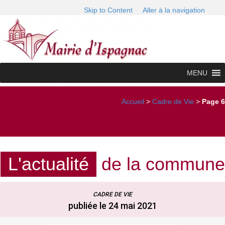
Skip to Content
Aller à la navigation
MENU
Accueil
>
Cadre de Vie
>
Page 6
L'actualité
de la commune
CADRE DE VIE
publiée le 24 mai 2021