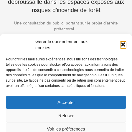
débroussaillé dans les espaces exposés aux
risques d’incendie de forêt
Une consultation du public, portant sur le projet d’arrêté
préfectoral…
Gérer le consentement aux
Lire la suite
cookies
Pour offrir les meilleures expériences, nous utilisons des technologies
telles que les cookies pour stocker et/ou accéder aux informations des
CADRE DE VIE, DÉVELOPPEMENT DURABLE, EAU ET FORET
appareils. Le fait de consentir à ces technologies nous permettra de traiter
des données telles que le comportement de navigation ou les ID uniques
publiée le 13 août 2025
sur ce site. Le fait de ne pas consentir ou de retirer son consentement peut
avoir un effet négatif sur certaines caractéristiques et fonctions.
Accepter
Refuser
Voir les préférences