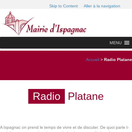
Skip to Content
Aller à la navigation
MENU
Accueil
>
Radio Platane
Radio
Platane
A Ispagnac on prend le temps de vivre et de discuter. De quoi parle t-