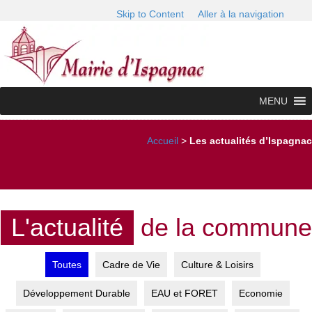
Skip to Content
Aller à la navigation
MENU
Accueil
>
Les actualités d’Ispagnac
L'actualité
de la commune
Toutes
Cadre de Vie
Culture & Loisirs
Développement Durable
EAU et FORET
Economie