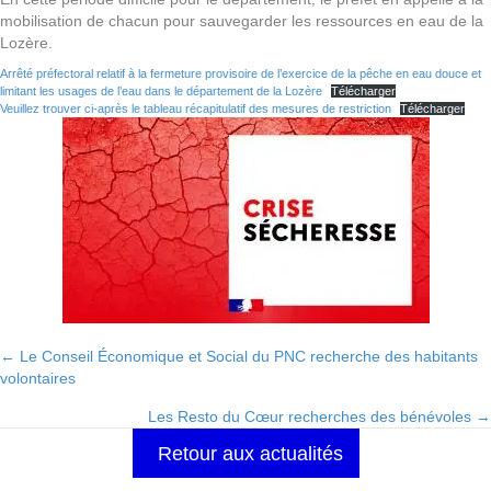
mobilisation de chacun pour sauvegarder les ressources en eau de la
Lozère.
Arrêté préfectoral relatif à la fermeture provisoire de l’exercice de la pêche en eau douce et
limitant les usages de l’eau dans le département de la Lozère
Télécharger
Veuillez trouver ci-après le tableau récapitulatif des mesures de restriction
Télécharger
← Le Conseil Économique et Social du PNC recherche des habitants
Posts
volontaires
navigation
Les Resto du Cœur recherches des bénévoles →
Retour aux actualités