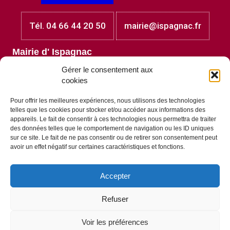
Tél. 04 66 44 20 50
mairie@ispagnac.fr
Mairie d' Ispagnac
Place Jules Laget
Gérer le consentement aux
48320 Ispagnac
cookies
Lundi et mardi : 8h30 - 12h00
Mercredi et jeudi au vendredi : 8h30 - 12h00 et 13h30 -
Pour offrir les meilleures expériences, nous utilisons des technologies
17h30
telles que les cookies pour stocker et/ou accéder aux informations des
Vendredi : 8h30 - 12h00 et 13h30 - 17h00
appareils. Le fait de consentir à ces technologies nous permettra de traiter
des données telles que le comportement de navigation ou les ID uniques
A
télécharger
sur ce site. Le fait de ne pas consentir ou de retirer son consentement peut
avoir un effet négatif sur certaines caractéristiques et fonctions.
Accepter
Tous les documents à télécharger
Refuser
A portée
de clic !
Voir les préférences