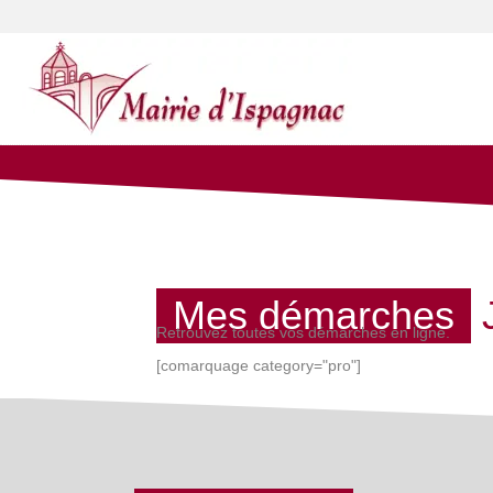
Mes démarches
Retrouvez toutes vos démarches en ligne.
[comarquage category="pro"]