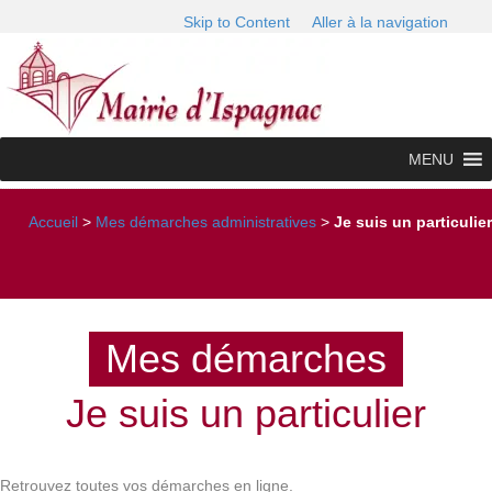
Skip to Content
Aller à la navigation
MENU
Accueil
>
Mes démarches administratives
>
Je suis un particulier
Mes démarches
Je suis un particulier
Retrouvez toutes vos démarches en ligne.