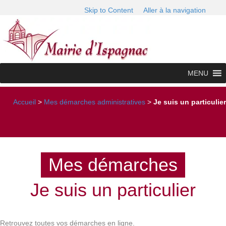
Skip to Content
Aller à la navigation
MENU
Accueil
>
Mes démarches administratives
>
Je suis un particulier
Mes démarches
Je suis un particulier
Retrouvez toutes vos démarches en ligne.