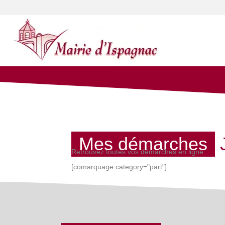
Mes démarches
Retrouvez toutes vos démarches en ligne.
[comarquage category="part"]