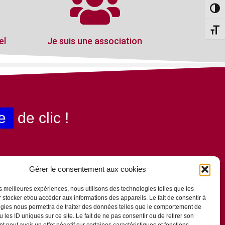
Passe
Change
el
Je suis une association
e
de clic !
Gérer le consentement aux cookies
les meilleures expériences, nous utilisons des technologies telles que les
 stocker et/ou accéder aux informations des appareils. Le fait de consentir à
gies nous permettra de traiter des données telles que le comportement de
 les ID uniques sur ce site. Le fait de ne pas consentir ou de retirer son