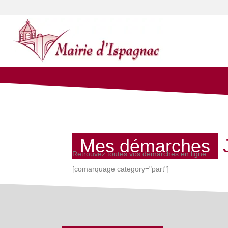
Mes démarches
Retrouvez toutes vos démarches en ligne.
[comarquage category="part"]