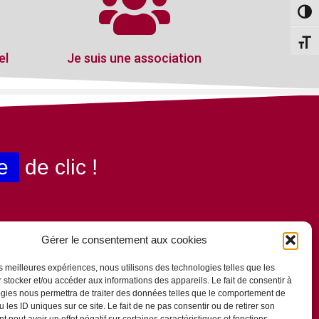
Passe
Change
el
Je suis une association
e
de clic !
Gérer le consentement aux cookies
les meilleures expériences, nous utilisons des technologies telles que les
 stocker et/ou accéder aux informations des appareils. Le fait de consentir à
gies nous permettra de traiter des données telles que le comportement de
 les ID uniques sur ce site. Le fait de ne pas consentir ou de retirer son