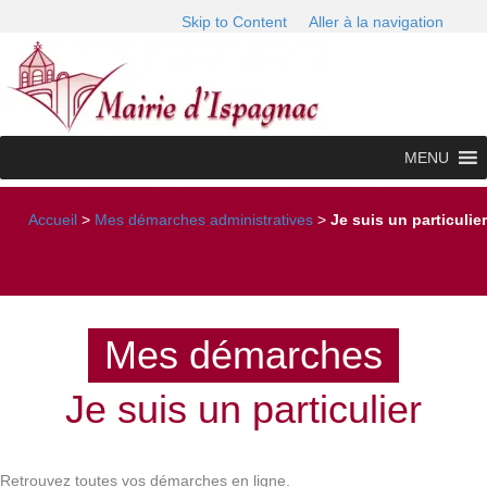
Skip to Content
Aller à la navigation
MENU
Accueil
>
Mes démarches administratives
>
Je suis un particulier
Mes démarches
Je suis un particulier
Retrouvez toutes vos démarches en ligne.