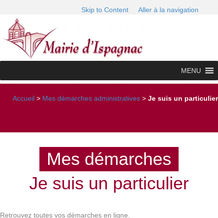
Skip to Content
Aller à la navigation
MENU
Accueil
>
Mes démarches administratives
>
Je suis un particulier
Mes démarches
Je suis un particulier
Retrouvez toutes vos démarches en ligne.