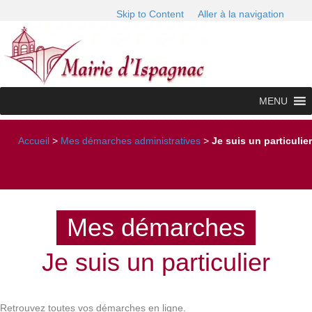
Skip to Content
Aller à la navigation
MENU
Accueil
>
Mes démarches administratives
>
Je suis un particulier
Mes démarches
Je suis un particulier
Retrouvez toutes vos démarches en ligne.