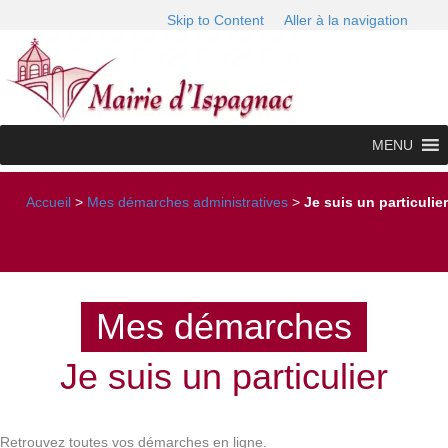
Skip to Content
Aller à la navigation
MENU
Accueil
>
Mes démarches administratives
>
Je suis un particulier
Mes démarches
Je suis un particulier
Retrouvez toutes vos démarches en ligne.