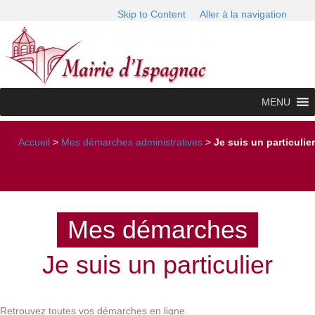
Skip to Content
Aller à la navigation
MENU
Accueil
>
Mes démarches administratives
>
Je suis un particulier
Mes démarches
Je suis un particulier
Retrouvez toutes vos démarches en ligne.