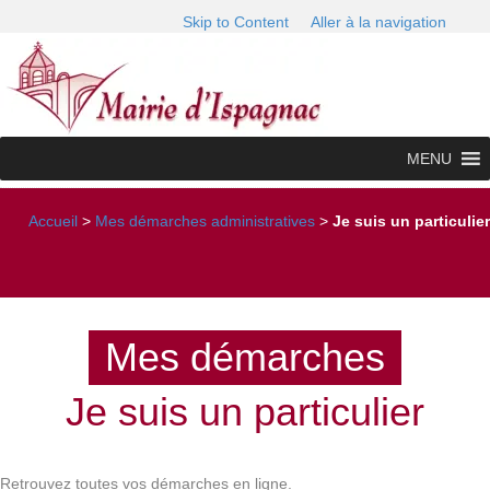
Skip to Content
Aller à la navigation
MENU
Accueil
>
Mes démarches administratives
>
Je suis un particulier
Mes démarches
Je suis un particulier
Retrouvez toutes vos démarches en ligne.