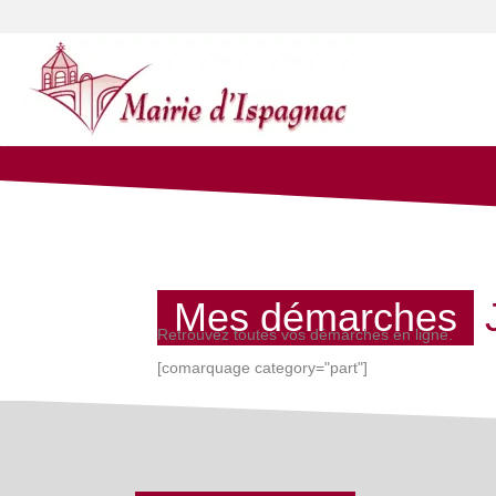
Mes démarches
Retrouvez toutes vos démarches en ligne.
[comarquage category="part"]