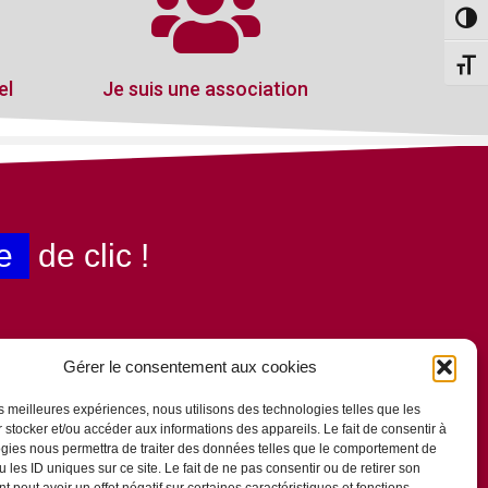
Passe
Change
el
Je suis une association
e
de clic !
Gérer le consentement aux cookies
les meilleures expériences, nous utilisons des technologies telles que les
 stocker et/ou accéder aux informations des appareils. Le fait de consentir à
gies nous permettra de traiter des données telles que le comportement de
 les ID uniques sur ce site. Le fait de ne pas consentir ou de retirer son