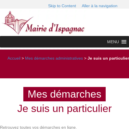
Skip to Content
Aller à la navigation
MENU
Accueil
>
Mes démarches administratives
>
Je suis un particulier
Mes démarches
Je suis un particulier
Retrouvez toutes vos démarches en ligne.