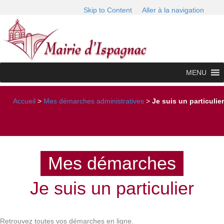
Skip to Content
Aller à la navigation
MENU
Accueil
>
Mes démarches administratives
>
Je suis un particulier
Mes démarches
Je suis un particulier
Retrouvez toutes vos démarches en ligne.