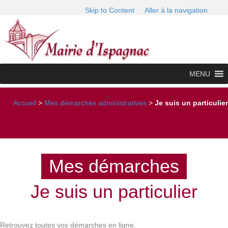
Skip to Content
Aller à la navigation
MENU
Accueil
>
Mes démarches administratives
>
Je suis un particulier
Mes démarches
Je suis un particulier
Retrouvez toutes vos démarches en ligne.