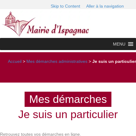
Skip to Content
Aller à la navigation
MENU
Accueil
>
Mes démarches administratives
>
Je suis un particulier
Mes démarches
Je suis un particulier
Retrouvez toutes vos démarches en ligne.