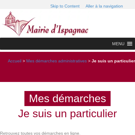
Skip to Content
Aller à la navigation
MENU
Accueil
>
Mes démarches administratives
>
Je suis un particulier
Mes démarches
Je suis un particulier
Retrouvez toutes vos démarches en ligne.