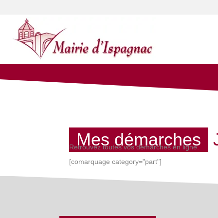
Mes démarches
Retrouvez toutes vos démarches en ligne.
[comarquage category="part"]