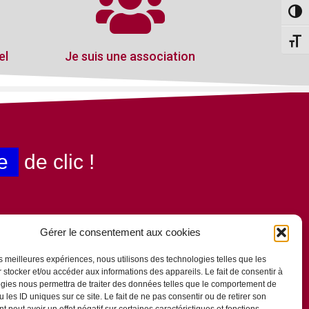
Passe
Change
el
Je suis une association
e
de clic !
Gérer le consentement aux cookies
les meilleures expériences, nous utilisons des technologies telles que les
 stocker et/ou accéder aux informations des appareils. Le fait de consentir à
gies nous permettra de traiter des données telles que le comportement de
 les ID uniques sur ce site. Le fait de ne pas consentir ou de retirer son