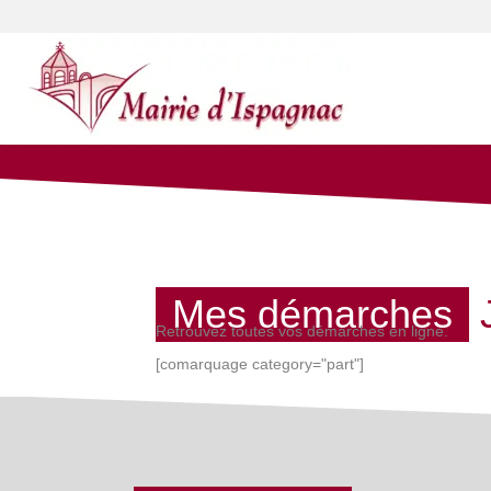
Mes démarches
Retrouvez toutes vos démarches en ligne.
[comarquage category="part"]