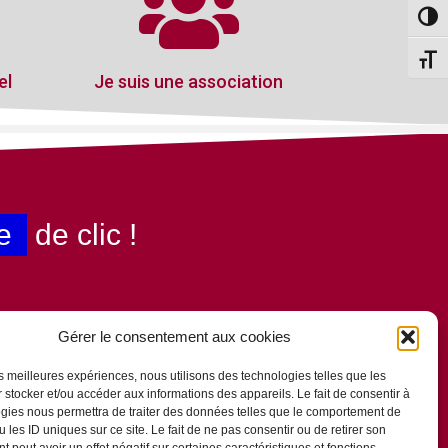
Passe
Change
el
Je suis une association
e
de clic !
Gérer le consentement aux cookies
les meilleures expériences, nous utilisons des technologies telles que les
 stocker et/ou accéder aux informations des appareils. Le fait de consentir à
gies nous permettra de traiter des données telles que le comportement de
 les ID uniques sur ce site. Le fait de ne pas consentir ou de retirer son