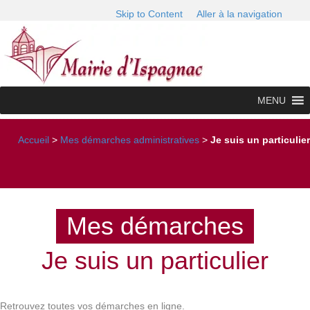
Skip to Content
Aller à la navigation
MENU
Accueil
>
Mes démarches administratives
>
Je suis un particulier
Mes démarches
Je suis un particulier
Retrouvez toutes vos démarches en ligne.