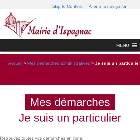
Skip to Content
Aller à la navigation
MENU
Accueil
>
Mes démarches administratives
>
Je suis un particulier
Mes démarches
Je suis un particulier
Retrouvez toutes vos démarches en ligne.