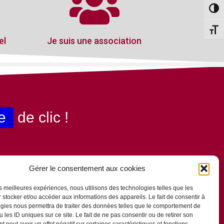
Passe
Change
el
Je suis une association
e
de clic !
Gérer le consentement aux cookies
les meilleures expériences, nous utilisons des technologies telles que les
 stocker et/ou accéder aux informations des appareils. Le fait de consentir à
gies nous permettra de traiter des données telles que le comportement de
 les ID uniques sur ce site. Le fait de ne pas consentir ou de retirer son