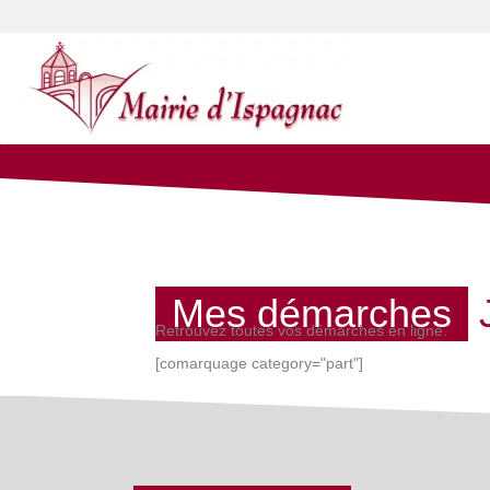
Mes démarches
Retrouvez toutes vos démarches en ligne.
[comarquage category="part"]