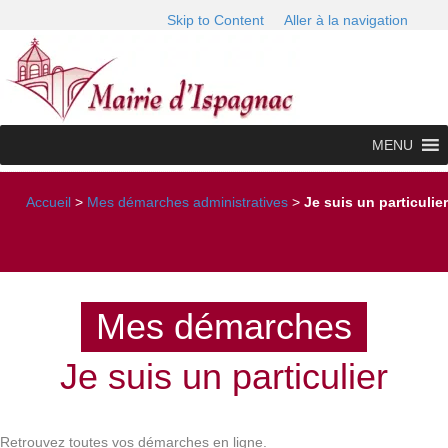
Skip to Content
Aller à la navigation
MENU
Accueil
>
Mes démarches administratives
>
Je suis un particulier
Mes démarches
Je suis un particulier
Retrouvez toutes vos démarches en ligne.