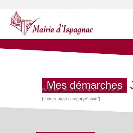
Mes démarches
Retrouvez toutes vos démarches en ligne.
[comarquage category="asso"]