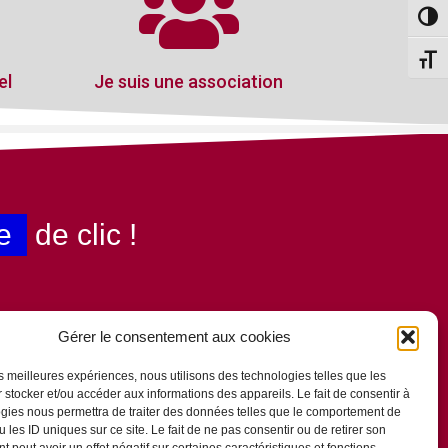
Passe
Change
el
Je suis une association
e
de clic !
Gérer le consentement aux cookies
les meilleures expériences, nous utilisons des technologies telles que les
 stocker et/ou accéder aux informations des appareils. Le fait de consentir à
gies nous permettra de traiter des données telles que le comportement de
 les ID uniques sur ce site. Le fait de ne pas consentir ou de retirer son