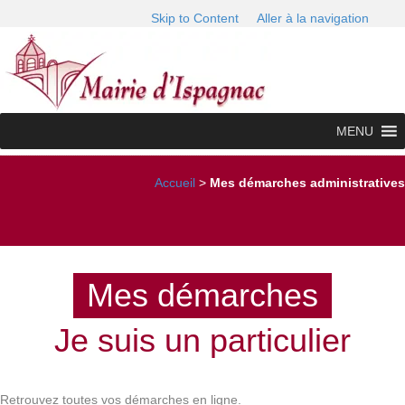
Skip to Content
Aller à la navigation
MENU
Accueil
>
Mes démarches administratives
Mes démarches
Je suis un particulier
Retrouvez toutes vos démarches en ligne.