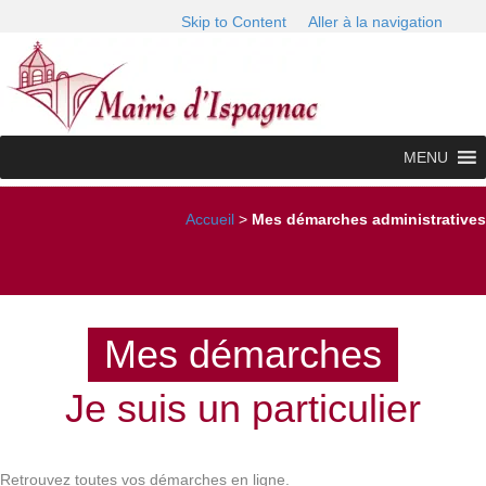
Skip to Content
Aller à la navigation
MENU
Accueil
>
Mes démarches administratives
Mes démarches
Je suis un particulier
Retrouvez toutes vos démarches en ligne.