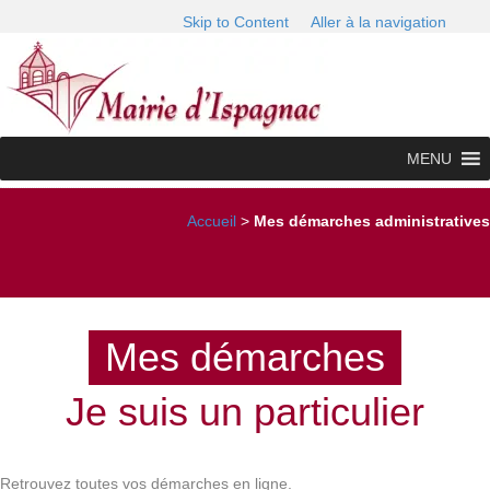
Skip to Content
Aller à la navigation
MENU
Accueil
>
Mes démarches administratives
Mes démarches
Je suis un particulier
Retrouvez toutes vos démarches en ligne.