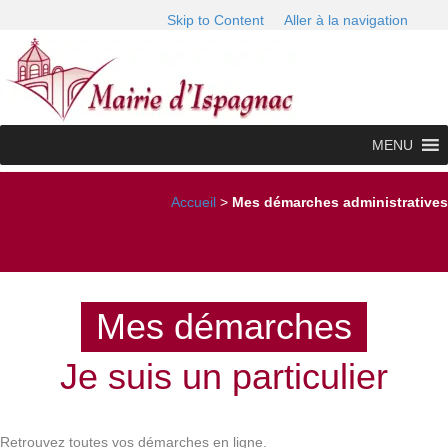
Skip to Content
Aller à la navigation
MENU
Accueil
>
Mes démarches administratives
Mes démarches
Je suis un particulier
Retrouvez toutes vos démarches en ligne.