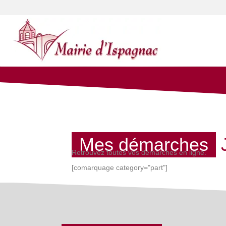
Mes démarches
Retrouvez toutes vos démarches en ligne.
[comarquage category="part"]