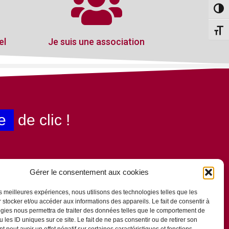
Passe
Change
el
Je suis une association
e
de clic !
Gérer le consentement aux cookies
les meilleures expériences, nous utilisons des technologies telles que les
 stocker et/ou accéder aux informations des appareils. Le fait de consentir à
gies nous permettra de traiter des données telles que le comportement de
 les ID uniques sur ce site. Le fait de ne pas consentir ou de retirer son