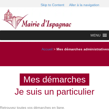
Skip to Content
Aller à la navigation
MENU
Accueil
>
Mes démarches administratives
Mes démarches
Je suis un particulier
Retrouvez toutes vos démarches en ligne.