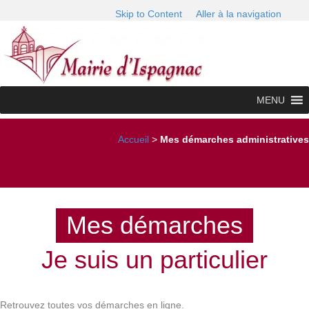
Skip to Content
Aller à la navigation
MENU
Accueil
>
Mes démarches administratives
Mes démarches
Je suis un particulier
Retrouvez toutes vos démarches en ligne.