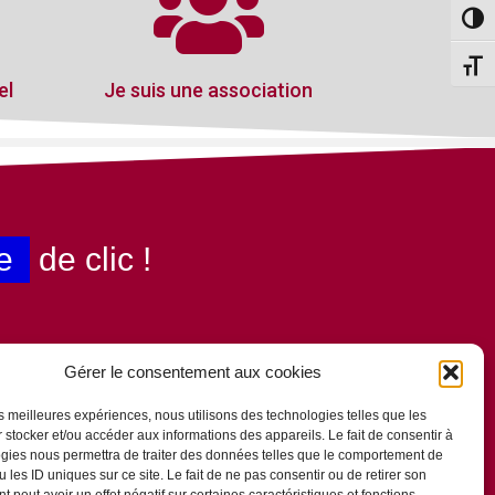
Passe
Change
el
Je suis une association
e
de clic !
Gérer le consentement aux cookies
les meilleures expériences, nous utilisons des technologies telles que les
 stocker et/ou accéder aux informations des appareils. Le fait de consentir à
gies nous permettra de traiter des données telles que le comportement de
 les ID uniques sur ce site. Le fait de ne pas consentir ou de retirer son