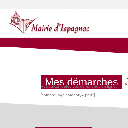
Mes démarches
Retrouvez toutes vos démarches en ligne.
[comarquage category="part"]