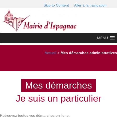
Skip to Content
Aller à la navigation
MENU
Accueil
>
Mes démarches administratives
Mes démarches
Je suis un particulier
Retrouvez toutes vos démarches en ligne.