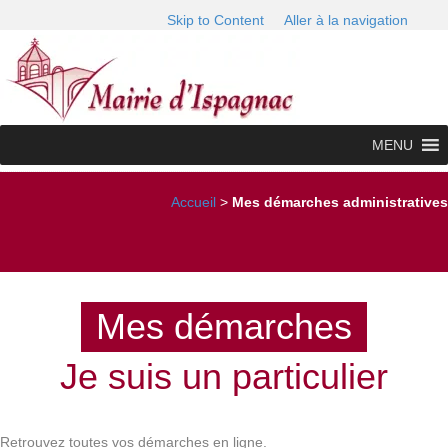
Skip to Content
Aller à la navigation
MENU
Accueil
>
Mes démarches administratives
Mes démarches
Je suis un particulier
Retrouvez toutes vos démarches en ligne.