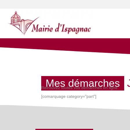
Mes démarches
Retrouvez toutes vos démarches en ligne.
[comarquage category="part"]