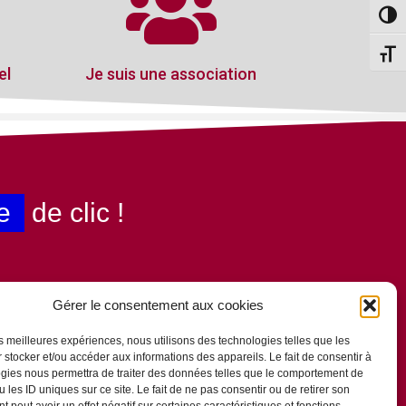
Passe
Change
el
Je suis une association
e
de clic !
Gérer le consentement aux cookies
les meilleures expériences, nous utilisons des technologies telles que les
 stocker et/ou accéder aux informations des appareils. Le fait de consentir à
gies nous permettra de traiter des données telles que le comportement de
 les ID uniques sur ce site. Le fait de ne pas consentir ou de retirer son