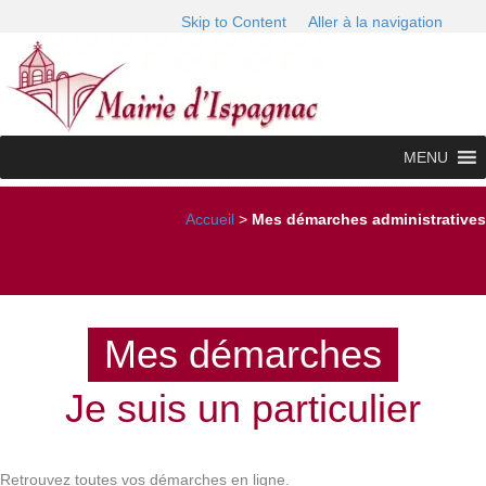
Skip to Content
Aller à la navigation
MENU
Accueil
>
Mes démarches administratives
Mes démarches
Je suis un particulier
Retrouvez toutes vos démarches en ligne.