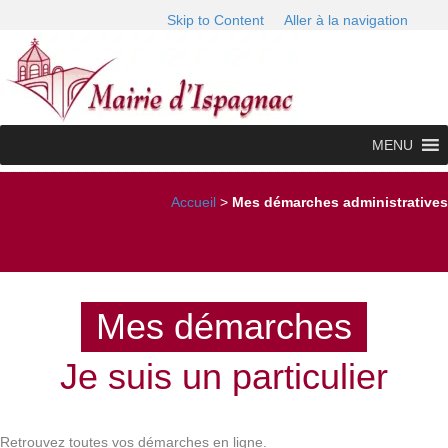
Skip to Content
Aller à la navigation
MENU
Accueil
>
Mes démarches administratives
Mes démarches
Je suis un particulier
Retrouvez toutes vos démarches en ligne.