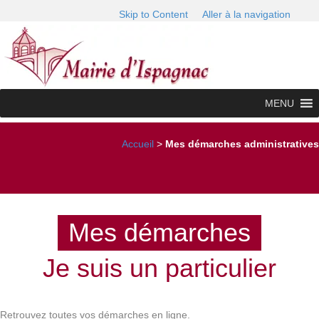
Skip to Content
Aller à la navigation
MENU
Accueil
>
Mes démarches administratives
Mes démarches
Je suis un particulier
Retrouvez toutes vos démarches en ligne.