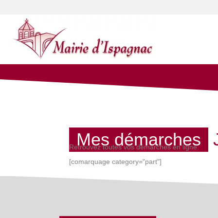
Mes démarches
Retrouvez toutes vos démarches en ligne.
[comarquage category="part"]