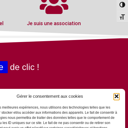
Passe
Change
el
Je suis une association
e
de clic !
Gérer le consentement aux cookies
les meilleures expériences, nous utilisons des technologies telles que les
 stocker et/ou accéder aux informations des appareils. Le fait de consentir à
gies nous permettra de traiter des données telles que le comportement de
 les ID uniques sur ce site. Le fait de ne pas consentir ou de retirer son