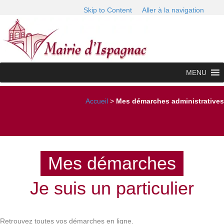
Skip to Content
Aller à la navigation
MENU
Accueil
>
Mes démarches administratives
Mes démarches
Je suis un particulier
Retrouvez toutes vos démarches en ligne.