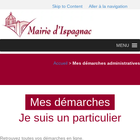
Skip to Content
Aller à la navigation
MENU
Accueil
>
Mes démarches administratives
Mes démarches
Je suis un particulier
Retrouvez toutes vos démarches en ligne.