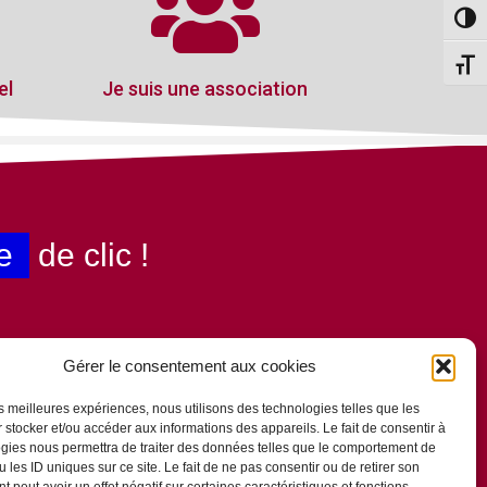
Passe
Change
el
Je suis une association
e
de clic !
Gérer le consentement aux cookies
les meilleures expériences, nous utilisons des technologies telles que les
 stocker et/ou accéder aux informations des appareils. Le fait de consentir à
gies nous permettra de traiter des données telles que le comportement de
 les ID uniques sur ce site. Le fait de ne pas consentir ou de retirer son