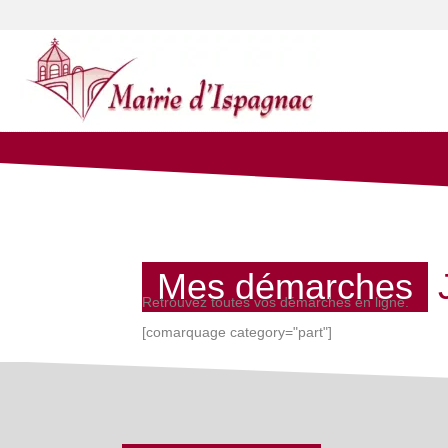
Mes démarches
Retrouvez toutes vos démarches en ligne.
[comarquage category="part"]