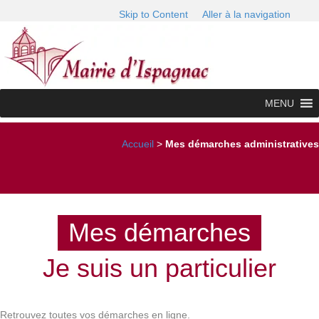
Skip to Content
Aller à la navigation
MENU
Accueil
>
Mes démarches administratives
Mes démarches
Je suis un particulier
Retrouvez toutes vos démarches en ligne.