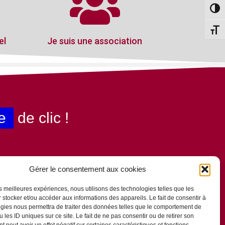
Passe
Change
el
Je suis une association
e
de clic !
Gérer le consentement aux cookies
les meilleures expériences, nous utilisons des technologies telles que les
 stocker et/ou accéder aux informations des appareils. Le fait de consentir à
gies nous permettra de traiter des données telles que le comportement de
 les ID uniques sur ce site. Le fait de ne pas consentir ou de retirer son