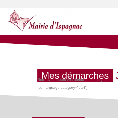
Mes démarches
Retrouvez toutes vos démarches en ligne.
[comarquage category="part"]