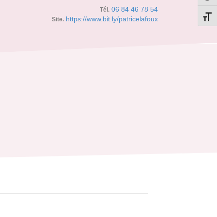
06 84 46 78 54
Tél.
Change
https://www.bit.ly/patricelafoux
Site.