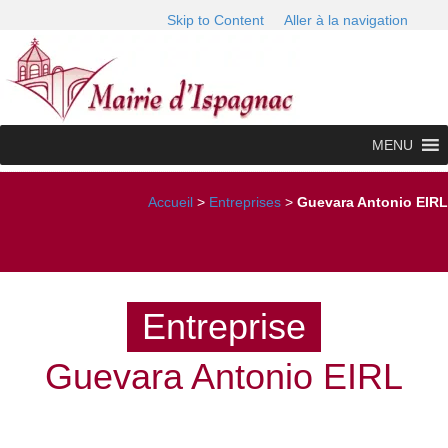
Skip to Content
Aller à la navigation
MENU
Accueil
>
Entreprises
>
Guevara Antonio EIRL
Entreprise
Guevara Antonio EIRL